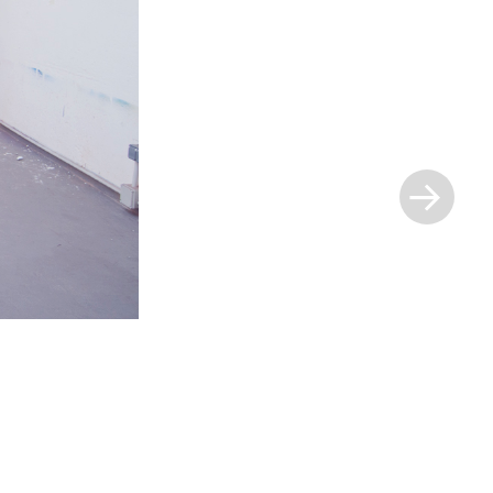
Siguiente
entrada »