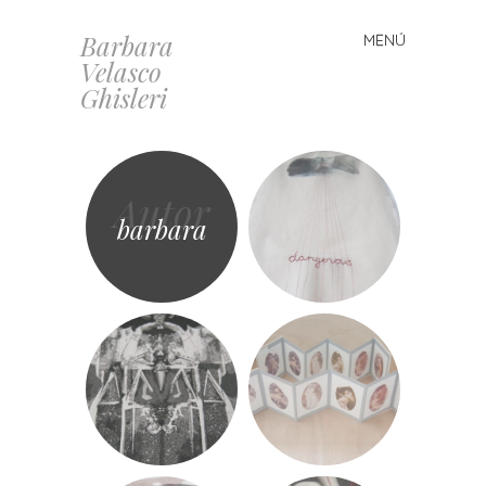
Barbara
MENÚ
Saltar al contenido
Velasco
Ghisleri
Autor
barbara