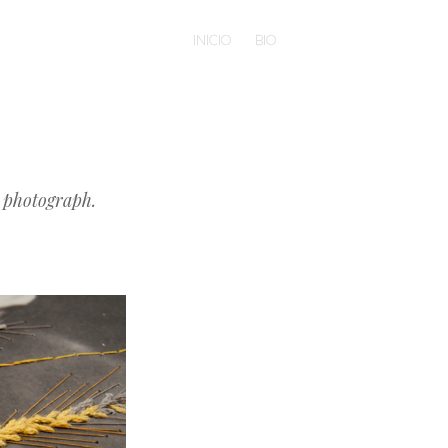
INICIO
BIO
l photograph.