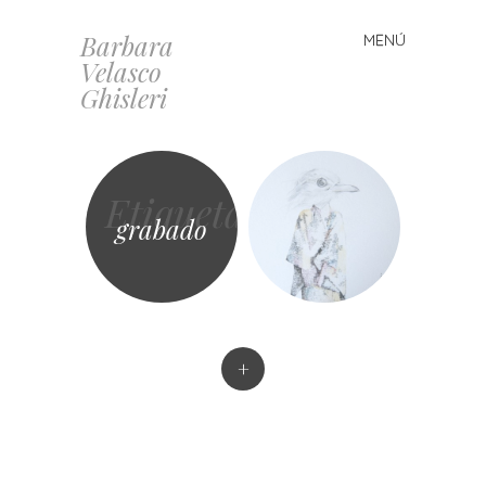
Barbara
MENÚ
Saltar al contenido
Velasco
Ghisleri
Etiqueta
grabado
+