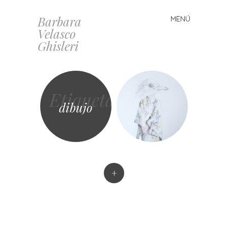
Barbara
MENÚ
Saltar al contenido
Velasco
Ghisleri
Etiqueta
dibujo
+